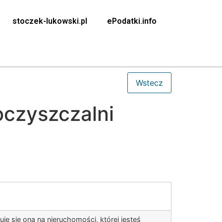
stoczek-lukowski.pl
ePodatki.info
oczyszczalni
e się ona na nieruchomości, której jesteś