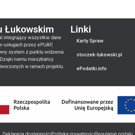
ku Łukowskim
Linki
al integrujący wszystkie dane
Karty Spraw
 e-usługach przez ePUAP,
wny system z punktu widzenia
stoczek-lukowski.pl
. Dzięki niemu mieszkańcy
tworzonych w ramach projektu.
ePodatki.info
Deklaracja dostępności
Polityka prywatności
Regulamin portalu