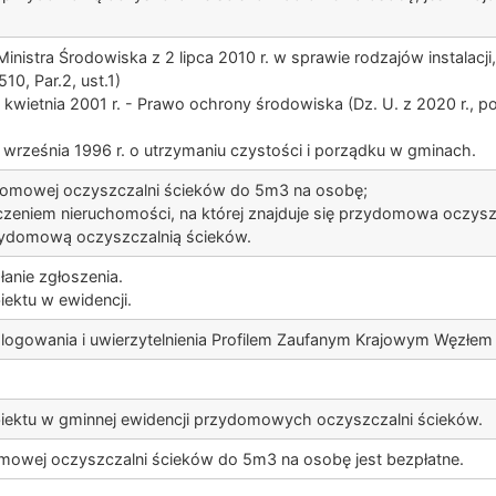
inistra Środowiska z 2 lipca 2010 r. w sprawie rodzajów instalacj
510, Par.2, ust.1)
kwietnia 2001 r. - Prawo ochrony środowiska (Dz. U. z 2020 r., poz
 września 1996 r. o utrzymaniu czystości i porządku w gminach.
domowej oczyszczalni ścieków do 5m3 na osobę;
aczeniem nieruchomości, na której znajduje się przydomowa oczys
zydomową oczyszczalnią ścieków.
łanie zgłoszenia.
iektu w ewidencji.
gowania i uwierzytelnienia Profilem Zaufanym Krajowym Węzłem Id
biektu w gminnej ewidencji przydomowych oczyszczalni ścieków.
mowej oczyszczalni ścieków do 5m3 na osobę jest bezpłatne.