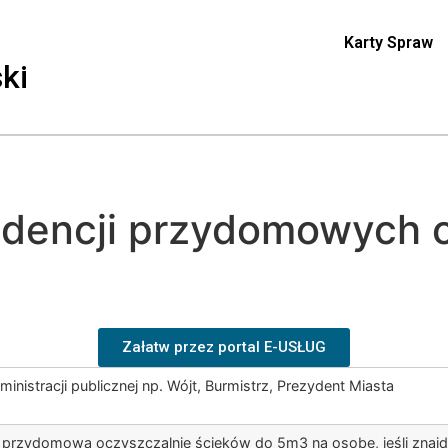
Karty Spraw
ki
idencji przydomowych 
Załatw przez portal E-USŁUG
inistracji publicznej np. Wójt, Burmistrz, Prezydent Miasta
przydomową oczyszczalnie ścieków do 5m3 na osobę, jeśli znajduj